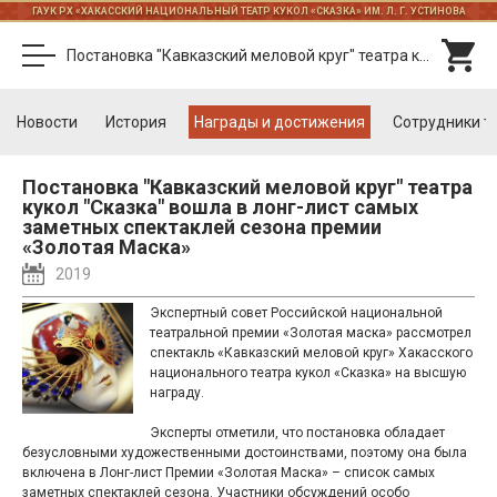
ГАУК РХ «ХАКАССКИЙ НАЦИОНАЛЬНЫЙ ТЕАТР КУКОЛ «СКАЗКА» ИМ. Л. Г. УСТИНОВА
Постановка "Кавказский меловой круг" театра кукол "Сказка" вошла в лонг-лист самых заметных спектаклей сезона премии «Золотая Маска»
Новости
История
Награды и достижения
Cотрудники т
Постановка "Кавказский меловой круг" театра
кукол "Сказка" вошла в лонг-лист самых
заметных спектаклей сезона премии
«Золотая Маска»
2019
Экспертный совет Российской национальной
театральной премии «Золотая маска» рассмотрел
спектакль «Кавказский меловой круг» Хакасского
национального театра кукол «Сказка» на высшую
награду.
Эксперты отметили, что постановка обладает
безусловными художественными достоинствами, поэтому она была
включена в Лонг-лист Премии «Золотая Маска» – список самых
заметных спектаклей сезона. Участники обсуждений особо