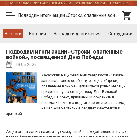
ГАУК РХ «ХАКАССКИЙ НАЦИОНАЛЬНЫЙ ТЕАТР КУКОЛ «СКАЗКА» ИМ. Л. Г. УСТИНОВА
Подводим итоги акции «Строки, опаленные войной», посвященной Дню Победы
Новости
История
Награды и достижения
Cотрудники т
Подводим итоги акции «Строки, опаленные
войной», посвященной Дню Победы
19.05.2026
Хакасский национальный театр кукол «Сказка»
завершает свою особенную акцию «Строки,
опаленные войной», длившуюся ровно месяц и
приуроченную к священному Дню Великой
Победы. Проект, призванный сохранить и
передать память о подвиге советского народа,
нашел живой отклик в сердцах участников и
зрителей.
Акция стала данью памяти, пульсирующей в каждом слове великих