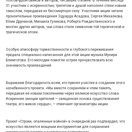
поэтов-фронтовиков и авторов, писавших о войне. В течение месяца
31 участник с искренностью, трепетом и душой наполнял стихи новым
смыслом, передавая их бессмертную силу. Участники акции читали
пронзительные произведения Эдуарда Асадова, Сергея Михалкова,
Юлии Друниной, Михаила Гуликова, Роберта Рождественского и
многих других авторов, чьи слова стали символом той героической и
трагической эпохи.
Особую атмосферу торжественности и глубокого переживания
придала специально написанная для этой акции музыка Мунира
Блимготова. Его мелодии помогли острее прочувствовать всю
значимость произведений.
Выражаем благодарность всем, кто принял участие в создании этого
незабвенного проекта. «Мы вместе сохраняем и чтим память,
передавая её новым поколениям через великое искусство слова.
Искренние эмоции зрителей — священная основа существования
театра, его живое сердце», — отмечают организаторы акции.
Проект «Строки, опаленные войной» в очередной раз подтвердил, что
искусство является мощным инструментом для сохранения