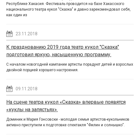
Республике Хакасия. Фестиваль проводится на базе Хакасского
национального театра кукол "Сказка" и давно зарекомендовал себя,
как один из
23.11.2018
К празднованию 2019 года театр кукол "Сказка"
подготовил яркую, насыщенную программу.
С началом новогодней кампании артисты порадуют детей и взрослых
двойной порцией хорошего настроения.
09.11.2018
На сцене театра кукол «Сказка» впервые появятся
«куклы на запястьях».
Доминик и Мария Гонсовски - молодая семья артистов-кукольников
активно приступили к подготовке спектакля "Филин и солнышко".