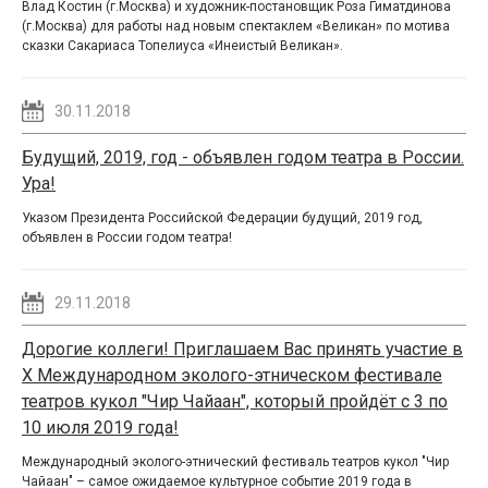
Влад Костин (г.Москва) и художник-постановщик Роза Гиматдинова
(г.Москва) для работы над новым спектаклем «Великан» по мотива
сказки Сакариаса Топелиуса «Инеистый Великан».
30.11.2018
Будущий, 2019, год - объявлен годом театра в России.
Ура!
Указом Президента Российской Федерации будущий, 2019 год,
объявлен в России годом театра!
29.11.2018
Дорогие коллеги! Приглашаем Вас принять участие в
Х Международном эколого-этническом фестивале
театров кукол "Чир Чайаан", который пройдёт с 3 по
10 июля 2019 года!
Международный эколого-этнический фестиваль театров кукол "Чир
Чайаан" – самое ожидаемое культурное событие 2019 года в