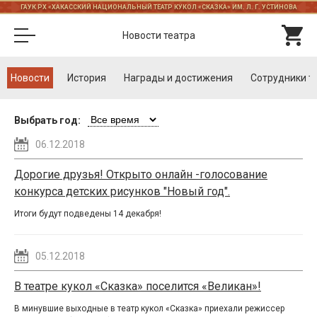
ГАУК РХ «ХАКАССКИЙ НАЦИОНАЛЬНЫЙ ТЕАТР КУКОЛ «СКАЗКА» ИМ. Л. Г. УСТИНОВА
Новости театра
Новости
История
Награды и достижения
Cотрудники т
Выбрать год:
06.12.2018
Дорогие друзья! Открыто онлайн -голосование
конкурса детских рисунков "Новый год".
Итоги будут подведены 14 декабря!
05.12.2018
В театре кукол «Сказка» поселится «Великан»!
В минувшие выходные в театр кукол «Сказка» приехали режиссер