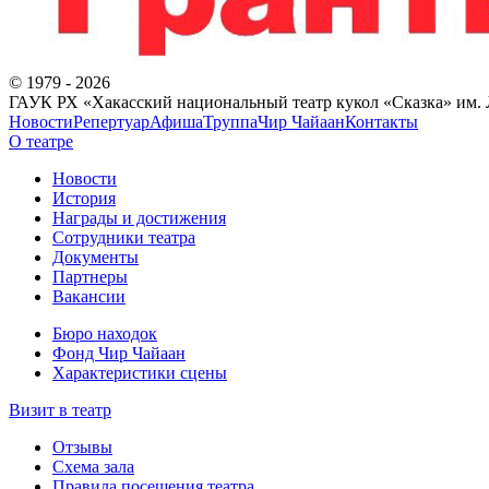
©
1979
-
2026
ГАУК РХ «Хакасский национальный театр кукол «Сказка» им. Л
Новости
Репертуар
Афиша
Труппа
Чир Чайаан
Контакты
О театре
Новости
История
Награды и достижения
Cотрудники театра
Документы
Партнеры
Вакансии
Бюро находок
Фонд Чир Чайаан
Характеристики сцены
Визит в театр
Отзывы
Схема зала
Правила посещения театра