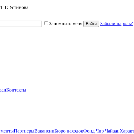
. Г. Устинова
Запомнить меня
Забыли пароль?
Войти
аан
Контакты
ументы
Партнеры
Вакансии
Бюро находок
Фонд Чир Чайаан
Характ