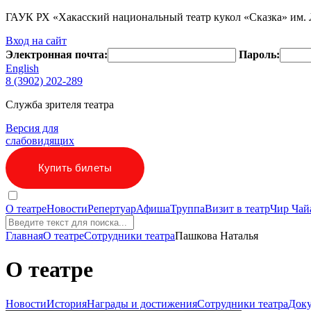
ГАУК РХ «Хакасский национальный театр кукол «Сказка» им. Л
Вход на сайт
Электронная почта:
Пароль:
English
8 (3902)
202-289
Служба зрителя театра
Версия для
слабовидящих
Купить билеты
О театре
Новости
Репертуар
Афиша
Труппа
Визит в театр
Чир Чай
Главная
О театре
Cотрудники театра
Пашкова Наталья
О театре
Новости
История
Награды и достижения
Cотрудники театра
Док