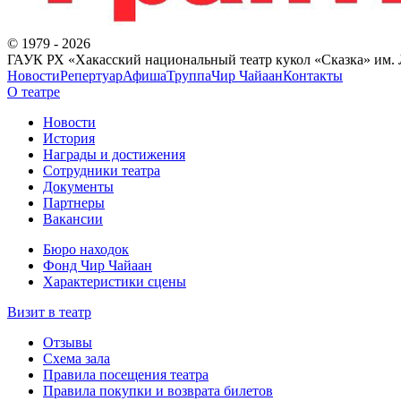
©
1979
-
2026
ГАУК РХ «Хакасский национальный театр кукол «Сказка» им. Л
Новости
Репертуар
Афиша
Труппа
Чир Чайаан
Контакты
О театре
Новости
История
Награды и достижения
Cотрудники театра
Документы
Партнеры
Вакансии
Бюро находок
Фонд Чир Чайаан
Характеристики сцены
Визит в театр
Отзывы
Схема зала
Правила посещения театра
Правила покупки и возврата билетов