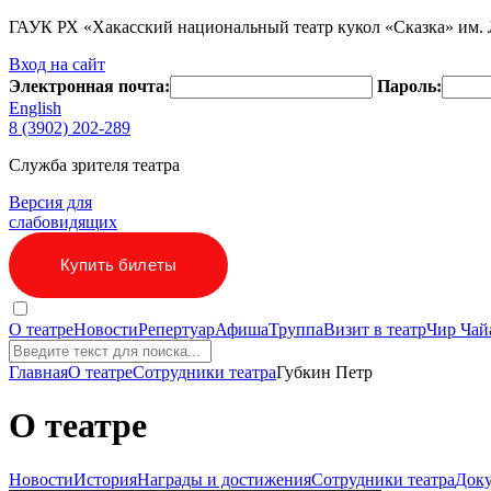
ГАУК РХ «Хакасский национальный театр кукол «Сказка» им. Л
Вход на сайт
Электронная почта:
Пароль:
English
8 (3902)
202-289
Служба зрителя театра
Версия для
слабовидящих
Купить билеты
О театре
Новости
Репертуар
Афиша
Труппа
Визит в театр
Чир Чай
Главная
О театре
Cотрудники театра
Губкин Петр
О театре
Новости
История
Награды и достижения
Cотрудники театра
Док