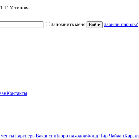
. Г. Устинова
Запомнить меня
Забыли пароль?
Войти
аан
Контакты
ументы
Партнеры
Вакансии
Бюро находок
Фонд Чир Чайаан
Характ